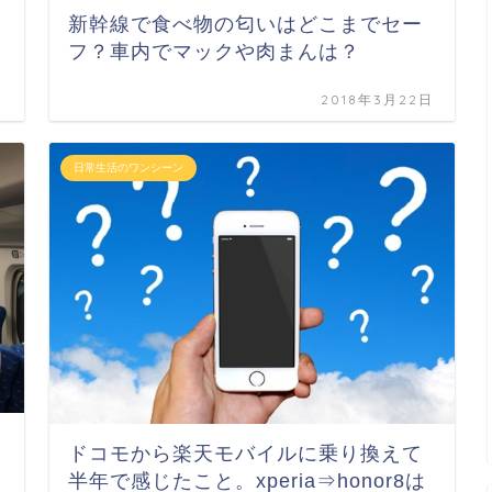
新幹線で食べ物の匂いはどこまでセー
フ？車内でマックや肉まんは？
日
2018年3月22日
日常生活のワンシーン
ドコモから楽天モバイルに乗り換えて
半年で感じたこと。xperia⇒honor8は