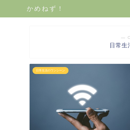
かめねず！
― 
日常生
日常生活のワンシーン