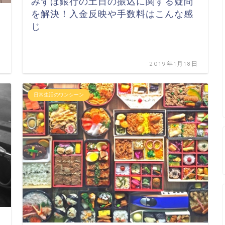
みずほ銀行の土日の振込に関する疑問
を解決！入金反映や手数料はこんな感
じ
日
2019年1月18日
日常生活のワンシーン