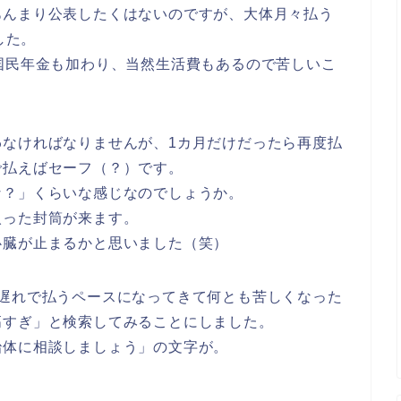
あんまり公表したくはないのですが、大体月々払う
した。
国民年金も加わり、当然生活費もあるので
苦しいこ
わなければなりませんが、1カ月だけだったら再度払
で払えばセーフ（？）です。
な？」くらいな感じなのでしょうか。
入った封筒
が来ます。
心臓が止まるかと思いました（笑）
月遅れで払うペースになってきて何とも苦しくなった
高すぎ」と検索してみることにしました。
治体に相談しましょう
」の文字が。