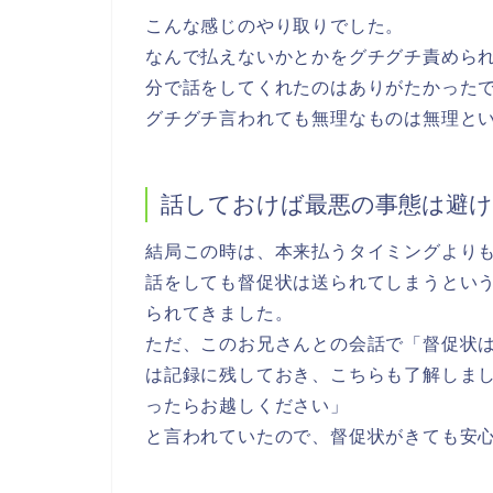
こんな感じのやり取りでした。
なんで
払えないかとかをグチグチ責めら
分で話をしてくれた
のはありがたかった
グチグチ言われても無理なものは無理と
話しておけば最悪の事態は避
結局この時は、本来払うタイミングより
話をしても督促状は送られてしまう
とい
られてきました。
ただ、このお兄さんとの会話で「督促状
は記録に残しておき
、こちらも了解しま
ったらお越しください」
と言われていたので、督促状がきても安