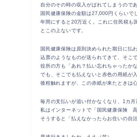
自分のその時の収入がばれてしまうので
国民健康保険の金額は27,000円くらいで
年間にすると20万近く。これに住民税も
とこの上ない
です。
国民健康保険は原則決められた期日に払
込票のようなものが送られてきて、そこ
役所の方も「あれ？払い忘れちゃったか
でも、
そこでも払えないと赤色の用紙が
後程触れますが、この赤紙が来たときは
毎月の支払いが追い付かなくなり、1カ
私はインターネットで「国民健康保険 
そうすると「
払えなかったらお住いの自
早速行きましたね、ええ（笑）