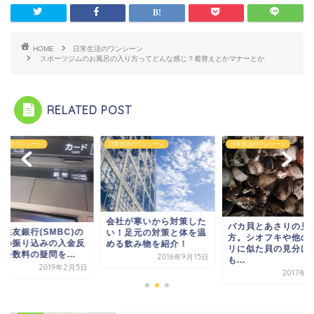
HOME
日常生活のワンシーン
スポーツジムのお風呂の入り方ってどんな感じ？着替えとかマナーとか
RELATED POST
生活のワンシーン
日常生活のワンシーン
日常生活のワンシーン
会社が寒いから対策した
バカ貝とあさりの見
井住友銀行(SMBC)の
い！足元の対策と体を温
方。シオフキや他の
日の振り込みの入金反
める飲み物を紹介！
リに似た貝の見分け
手数料の疑問を...
2016年9月15日
も...
2019年2月5日
2017年