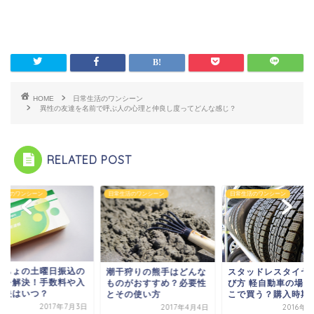
HOME
日常生活のワンシーン
異性の友達を名前で呼ぶ人の心理と仲良し度ってどんな感じ？
RELATED POST
生活のワンシーン
日常生活のワンシーン
日常生活のワンシーン
うちょの土曜日振込の
潮干狩りの熊手はどんな
スタッドレスタイヤ
問を解決！手数料や入
ものがおすすめ？必要性
び方 軽自動車の場合
反映はいつ？
とその使い方
こで買う？購入時期は.
2017年7月3日
2017年4月4日
2016年