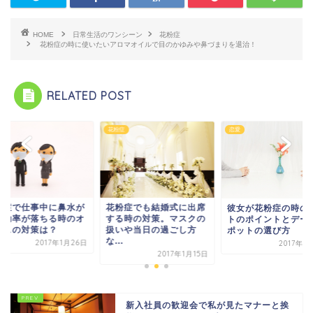
HOME
日常生活のワンシーン
花粉症
花粉症の時に使いたいアロマオイルで目のかゆみや鼻づまりを退治！
RELATED POST
症
花粉症
恋愛
粉症で仕事中に鼻水が
花粉症でも結婚式に出席
彼女が花粉症の時の
て効率が落ちる時のオ
する時の対策。マスクの
トのポイントとデー
ィスの対策は？
扱いや当日の過ごし方
ポットの選び方
な...
2017年1月26日
2017年1
2017年1月15日
新入社員の歓迎会で私が見たマナーと挨