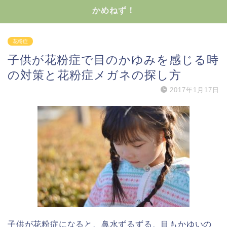
かめねず！
花粉症
子供が花粉症で目のかゆみを感じる時
の対策と花粉症メガネの探し方
2017年1月17日
子供が花粉症になると、鼻水ずるずる、目もかゆいの