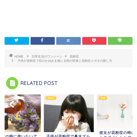
HOME
日常生活のワンシーン
花粉症
子供が花粉症で目のかゆみを感じる時の対策と花粉症メガネの探し方
RELATED POST
症
花粉症
恋愛
彼女が花粉症の時の
粉症の時に使いたいア
子供が花粉症で鼻水ズル