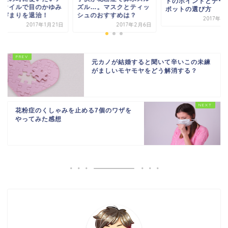
トのポイントとデー
マオイルで目のかゆみ
ズル…。マスクとティッ
ポットの選び方
鼻づまりを退治！
シュのおすすめは？
2017年1
2017年1月21日
2017年2月6日
元カノが結婚すると聞いて辛いこの未練
がましいモヤモヤをどう解消する？
花粉症のくしゃみを止める7個のワザを
やってみた感想