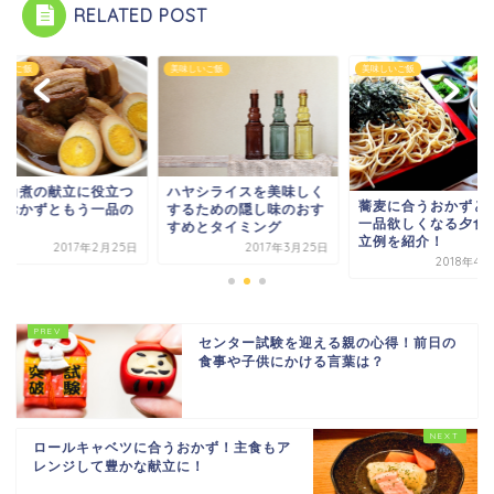
RELATED POST
しいご飯
美味しいご飯
美味しいご飯
ハヤシライスを美味しく
の角煮の献立に役立つ
蕎麦に合うおかずと
するための隠し味のおす
うおかずともう一品の
一品欲しくなる夕食
すめとタイミング
菜！
立例を紹介！
2017年3月25日
2017年2月25日
2018年4
センター試験を迎える親の心得！前日の
食事や子供にかける言葉は？
ロールキャベツに合うおかず！主食もア
レンジして豊かな献立に！