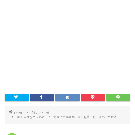
HOME
美味しいご飯
友チョコをクラスの子に！簡単に大量生産出来るお菓子と市販のデコ方法！