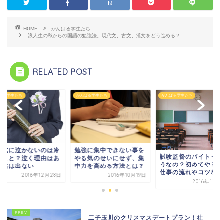
HOME
がんばる学生たち
浪人生の秋からの国語の勉強法。現代文、古文、漢文をどう進める？
RELATED POST
ばる学生たち
がんばる学生たち
がんばる学生たち
業式に泣かないのは冷
勉強に集中できない事を
試験監督のバイトっ
いこと？泣く理由はあ
やる気のせいにせず、集
うなの？初めてやる
ど涙は出ない
中力を高める方法とは？
仕事の流れやコツな
2016年12月28日
2016年10月19日
2016年12
二子玉川のクリスマスデートプラン！社