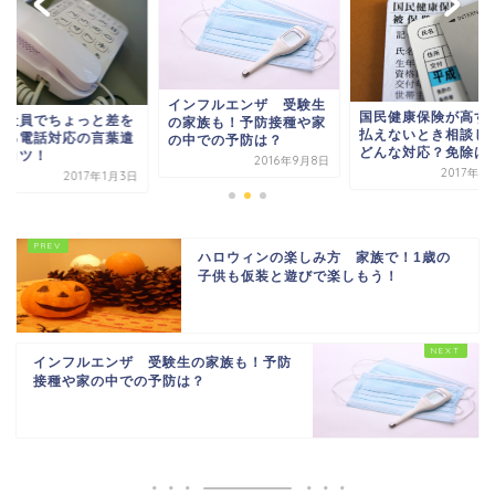
インフルエンザ 受験生
国民健康保険が高す
入社員でちょっと差を
の家族も！予防接種や家
払えないとき相談し
ける電話対応の言葉遣
の中での予防は？
どんな対応？免除は
のコツ！
2016年9月8日
2017年8
2017年1月3日
ハロウィンの楽しみ方 家族で！1歳の
子供も仮装と遊びで楽しもう！
インフルエンザ 受験生の家族も！予防
接種や家の中での予防は？