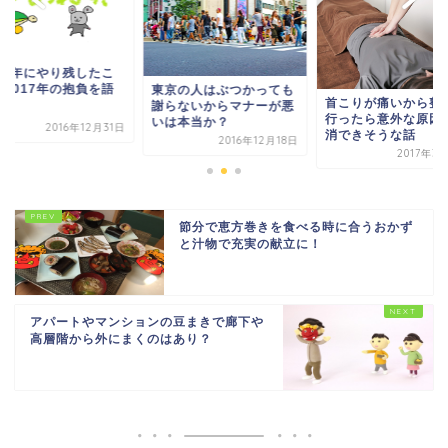
016年にやり残したこ
と2017年の抱負を語
東京の人はぶつかっても
首こりが痛いから整
。
謝らないからマナーが悪
行ったら意外な原因
いは本当か？
2016年12月31日
消できそうな話
2016年12月18日
2017年3
節分で恵方巻きを食べる時に合うおかず
と汁物で充実の献立に！
アパートやマンションの豆まきで廊下や
高層階から外にまくのはあり？