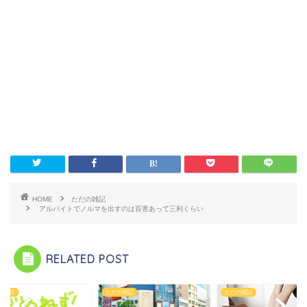
HOME
ただの雑記
アルバイトでノルマを出すのは百害あって三利くらい
RELATED POST
の雑記
ただの雑記
ただの雑記