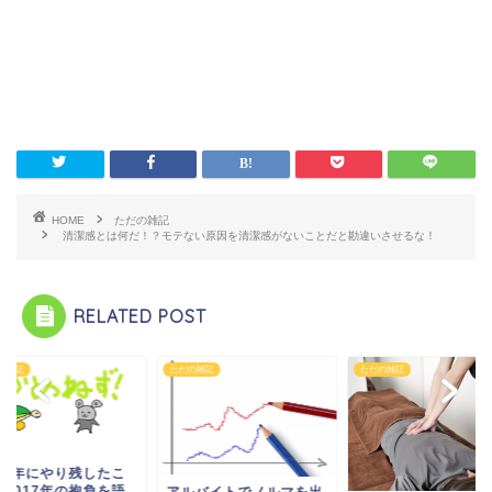
HOME
ただの雑記
清潔感とは何だ！？モテない原因を清潔感がないことだと勘違いさせるな！
RELATED POST
の雑記
ただの雑記
ただの雑記
016年にやり残したこ
と2017年の抱負を語
アルバイトでノルマを出