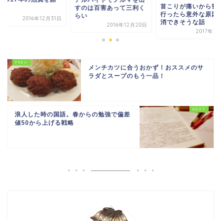
首こりが痛いから整
。
すのは百害あって三利く
行ったら意外な原因
らい
2016年12月31日
消できそうな話
2016年12月20日
2017年3
メンチカツに合うおかず！おススメのサ
ラダとスープのもう一品！
浪人した時の国語。春からの勉強で偏差
値50から上げる戦略