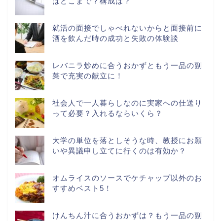
はどこまで？構成は？
就活の面接でしゃべれないからと面接前に
酒を飲んだ時の成功と失敗の体験談
レバニラ炒めに合うおかずともう一品の副
菜で充実の献立に！
社会人で一人暮らしなのに実家への仕送り
って必要？入れるならいくら？
大学の単位を落としそうな時、教授にお願
いや異議申し立てに行くのは有効か？
オムライスのソースでケチャップ以外のお
すすめベスト5！
けんちん汁に合うおかずは？もう一品の副