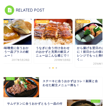
RELATED POST
しいご飯
美味しいご飯
美味しいご飯
バの味噌煮に合うおか
から揚げを翌日のお
うなぎに合う付け合わせ
ともう一品プラスの献
に！前日からの保存
のおかずと充実の献立メ
メニュー！
レンジでもっと美味
ニューはこんな感じで！
く...
2017年5月28日
2018年5月8日
2016年11
ステーキに合うおかずはコレ！副菜と合
わせた献立メニュー例も！
サムゲタンに合うおかずともう一品の付