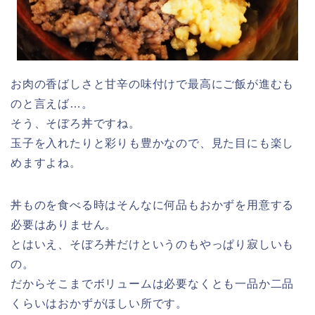
お肉の香ばしさと甘辛の味付けで最高にご飯が進むも
のと言えば…。
そう、
そぼろ丼
ですね。
玉子を入れたりと彩りも豊かなので、見た目にも楽し
めますよね。
丼ものを食べる時はそんなに何品もおかずを用意する
必要はありません。
とはいえ、そぼろ丼だけというのもやっぱり寂しいも
の。
だからそこまでボリュームは必要なくとも
一品か二品
くらいはおかずがほしい
所です。