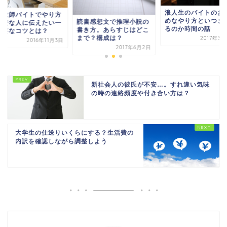
浪人生のバイトのお
庭教師バイトでやり方
めなやり方といつま
読書感想文で推理小説の
不安な人に伝えたい一
るのか時間の話
書き方。あらすじはどこ
必要なコツとは？
まで？構成は？
2017年3
2016年11月3日
2017年6月2日
新社会人の彼氏が不安…。すれ違い気味
の時の連絡頻度や付き合い方は？
大学生の仕送りいくらにする？生活費の
内訳を確認しながら調整しよう