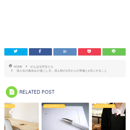
HOME
がんばる学生たち
浪人生の春休みの過ごし方。浪人時の3月からの準備と4月にやること
RELATED POST
ばる学生たち
がんばる学生たち
がんばる学生たち